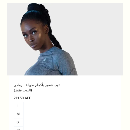
توب قصير بأكمام طويلة – رمادي
(التوب فقط)
211.50
AED
L
M
S