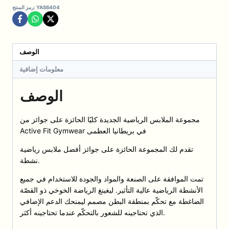
YAS6404
رمز المنتج:
ضاغطة
مع
تحكّم
بمنطقة
الوصف
البطن
–
معلومات إضافية
وخي(الليغينغ
فقط)
الوصف
مجموعة الملابس الرياضية الجديدة كليًا الحائزة على جوائز من
Active Fit Gymwear في بريطانيا العظمى
تقدم لك المجموعة الحائزة على جوائز أفضل ملابس رياضية
نشطة.
تمت الموافقة على الصنعة والمواد والجودة للاستخدام في جميع
الأنشطة الرياضية عالية التأثير. ليغينغ الرياضة الخوخي ذو القصّة
الضاغطة مع تحكّم بمنطقة البطن مصمم ليمنحك الدعم الإضافي
الذي تحتاجينه للشعور بالتحكّم عندما تحتاجينه أكثر.