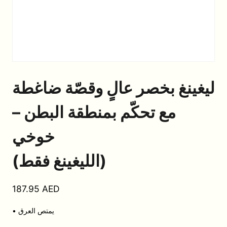
ليغينغ بخصر عالٍ وقصّة ضاغطة
مع تحكّم بمنطقة البطن –
خوخي
(الليغينغ فقط)
187.95
AED
• يمتص العرق