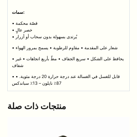
سمات:
• قصّة محكمة
• خصر عالٍ
• يُرتدى بسهولة بدون سحاب أو أزرار
• شعار على المقدمة • مقاوم للرطوبة • يسمح بمرور الهواء
• يحافظ على الشكل • سريع الجفاف • مطّ بأربع اتجاهات • غير
شفاف
• قابل للغسل في الغسالة عند درجة حرارة 20 درجة مئوية. •
87٪ نايلون – 13٪ سباندكس
منتجات ذات صلة