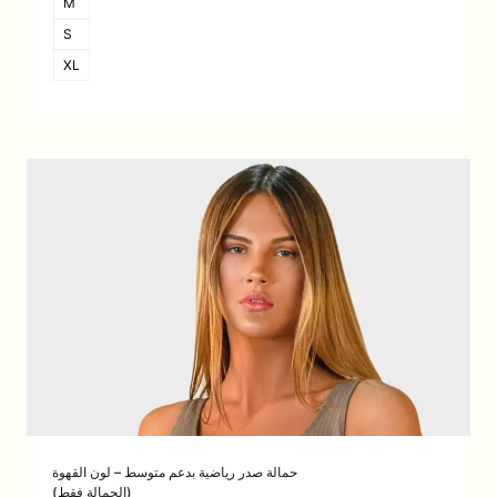
M
S
XL
حمالة صدر رياضية بدعم متوسط – لون القهوة
(الحمالة فقط)