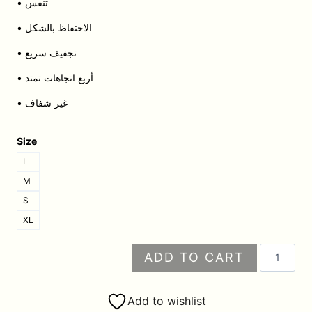
• تنفس
• الاحتفاظ بالشكل
• تجفيف سريع
• أربع اتجاهات تمتد
• غير شفاف
Size
L
M
S
XL
كمية
ADD TO CART
ليغينغ
بخصر
عالٍ
Add to wishlist
وقصّة