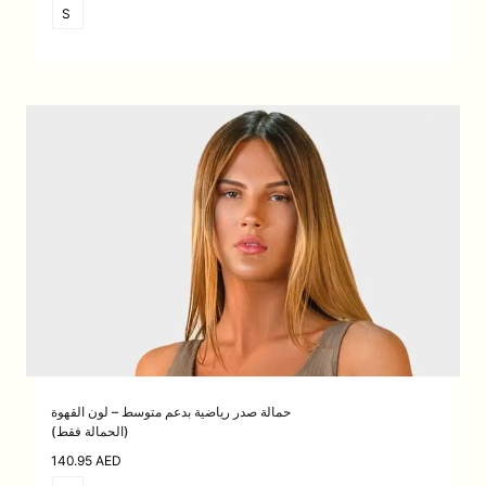
S
حمالة صدر رياضية بدعم متوسط – لون القهوة
(الحمالة فقط)
140.95
AED