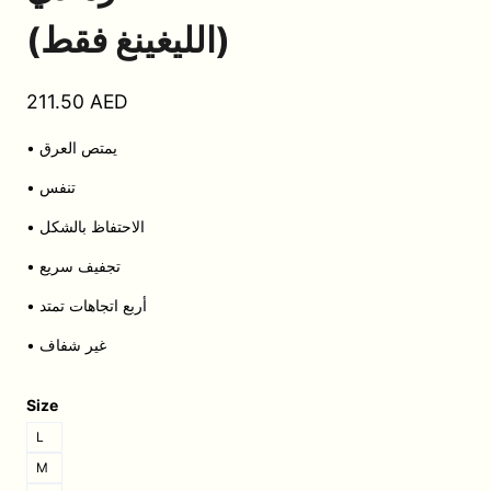
(الليغينغ فقط)
211.50
AED
• يمتص العرق
• تنفس
• الاحتفاظ بالشكل
• تجفيف سريع
• أربع اتجاهات تمتد
• غير شفاف
Size
L
M