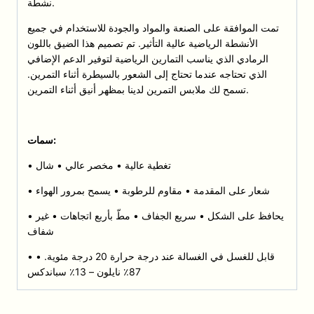
نشطة.
تمت الموافقة على الصنعة والمواد والجودة للاستخدام في جميع
الأنشطة الرياضية عالية التأثير. تم تصميم هذا الضيق باللون
الرمادي الذي يناسب التمارين الرياضية لتوفير الدعم الإضافي
الذي تحتاجه عندما تحتاج إلى الشعور بالسيطرة أثناء التمرين.
تسمح لك ملابس التمرين لدينا بمظهر أنيق أثناء التمرين.
سمات:
• تغطية عالية • مخصر عالي • شال
• شعار على المقدمة • مقاوم للرطوبة • يسمح بمرور الهواء
• يحافظ على الشكل • سريع الجفاف • مطّ بأربع اتجاهات • غير
شفاف
• قابل للغسل في الغسالة عند درجة حرارة 20 درجة مئوية. •
87٪ نايلون – 13٪ سباندكس