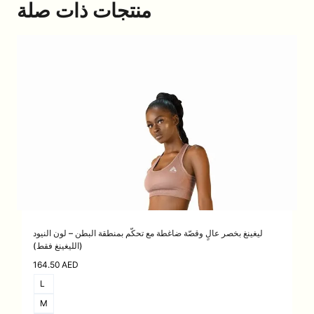
منتجات ذات صلة
ليغينغ بخصر عالٍ وقصّة ضاغطة مع تحكّم بمنطقة البطن – لون النيود
(الليغينغ فقط)
164.50
AED
L
M