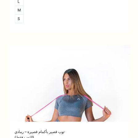
L
M
S
توب قصير بأكمام قصيرة – رمادي
(التوب فقط)