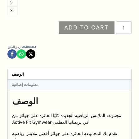
S
XL
كمية
ADD TO CART
ليغينغ
بخصر
عالٍ
AMI6404
رمز المنتج:
وقصّة
ضاغطة
مع
تحكم
الوصف
بمنطقة
معلومات إضافية
البطن
–
الوصف
مادي(الليغينغ
فقط)
مجموعة الملابس الرياضية الجديدة كليًا الحائزة على جوائز من
Active Fit Gymwear في بريطانيا العظمى
تقدم لك المجموعة الحائزة على جوائز أفضل ملابس رياضية