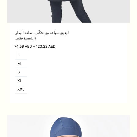
ليغينغ سباحة مع تحكّم بمنطقة البطن
(الليغينغ فقط)
نطاق
74.59
AED
–
123.22
AED
السعر:
L
من
M
خلال
S
XL
XXL