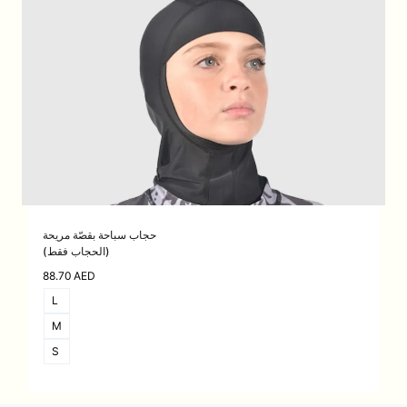
حجاب سباحة بقصّة مريحة
(الحجاب فقط)
88.70
AED
L
M
S