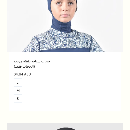
حجاب سباحة بقصّة مريحة
(الحجاب فقط)
64.64
AED
L
M
S