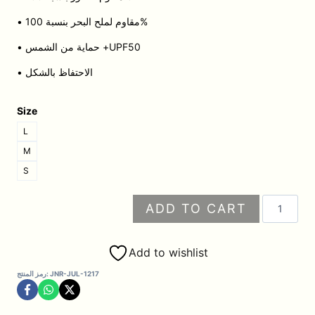
• مقاوم لملح البحر بنسبة 100%
• حماية من الشمس +UPF50
• الاحتفاظ بالشكل
Size
L
M
S
كمية
ADD TO CART
قطعة
واحدة
بأكمام
Add to wishlist
قصيرة
JNR-JUL-1217
رمز المنتج:
وساق
قصيرة(بدلة
السباحة