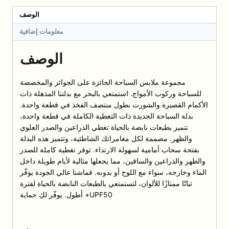
فقط)
الوصف
معلومات إضافية
الوصف
مجموعة ملابس السباحة الحائزة على الجوائز والمخصصة
للسباحة وركوب الأمواج. استمتعي بالبحر مع بدلتنا المذهلة ذات
الأكمام القصيرة والشورت بطول منتصف الفخذ في قطعة واحدة.
بدلة السباحة الجديدة ذات التغطية الكاملة في قطعة واحدة،
تتميز بطبعات نابضة بالحياة تغطي الذراعين والصدر العلوي
والظهر. مصممة لكل مغامراتك الشاطئية، وتتميز هذه البدلة
بفتحة سحاب أمامية لسهولة الارتداء. توفر تغطية كاملة للصدر
والظهر والذراعين والساقين، مما يجعلها مثالية لأيام طويلة داخل
الماء وخارجه، سواء مع اللوح أو بدونه. قماشنا عالي الجودة يوفّر
ثباتًا ممتازًا للألوان، لتستمتعي بالطبعات النابضة بالحياة لفترة
أطول. يوفّر لكِ حماية +UPF50