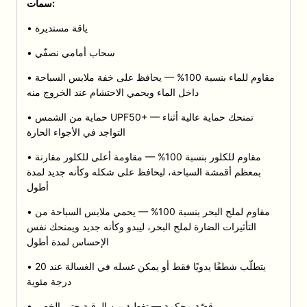
سمات:
• ياقة مستديرة
• سحاب أمامي نصفّي
• مقاوم للماء بنسبة 100% — يحافظ على خفة ملابس السباحة
داخل الماء ويحمي الاحتشام عند الخروج منه
• حماية من الشمس UPF50+ — تمنحك حماية عالية أثناء
التواجد في الأجواء الحارة
• مقاوم للكلور بنسبة 100% — مقاومة أعلى للكلور مقارنة
بمعظم أقمشة السباحة، ليحافظ على شكله وكأنه جديد لمدة
أطول
• مقاوم لملح البحر بنسبة 100% — يحمي ملابس السباحة من
التأثيرات الضارة لملح البحر، ليبدو وكأنه جديد ويمنحك نفس
الإحساس لمدة أطول
• يتطلّب شطفًا يدويًا فقط أو يمكن غسله في الغسالة عند 20
درجة مئوية
• قصّة محكمة — تغطية من الرقبة حتى الخصر