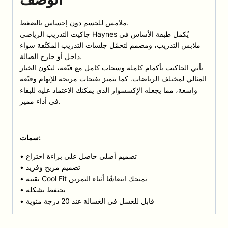
ملامس للجسم دون إحساس بالضغط.
جاكيت التدريب الرياضي Haynes يُكمل طبقة الأساس في
ملابس التدريب، ومصمم لتحمّل جلسات التدريب المكثّفة سواء
داخل أو خارج الصالة.
يأتي الجاكيت بأكمام كاملة وسحاب كامل مع قبّعة، ليكون الخيار
المثالي لمختلف الرياضات. كما يتميز بفتحات مريحة للإبهام وقبّعة
واسعة، مما يجعله الإكسسوار الذي يمكنك الاعتماد عليه للبقاء
في أداء مميز.
سمات:
• تصميم أصلي حاصل على براءة اختراع
• تصميم مريح وفريد
• تقنية Cool Fit تمنحك انتعاشًا أثناء التمرين
• يحتفظ بشكله
• قابل للغسل في الغسالة عند 20 درجة مئوية