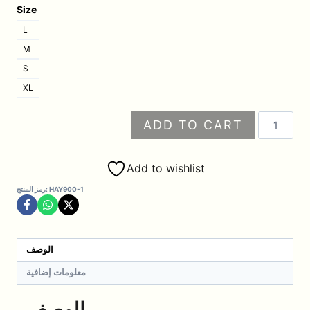
Size
L
M
S
XL
كمية
ADD TO CART
جاكيت
بغطاء
رأس
Add to wishlist
وسحاب
HAY900-1
رمز المنتج:
كامل
–
سود(الجاكيت
فقط)
الوصف
معلومات إضافية
الوصف