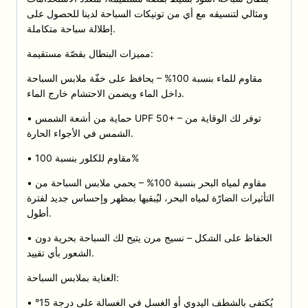
ومثالي لتنسيقه مع أي من تونيكات السباحة لدينا للحصول على
إطلالة سباحة متكاملة.
مميزات البنطال بقصّة مستقيمة:
مقاوم للماء بنسبة 100% – يحافظ على خفّة ملابس السباحة
داخل الماء ويضمن الاحتشام خارج الماء.
• حماية من أشعة الشمس UPF 50+ – توفر لك الوقاية من
الشمس في الأجواء الحارة.
• مقاوم للكلور بنسبة 100%
• مقاوم لمياه البحر بنسبة 100% – يحمي ملابس السباحة من
التأثيرات الضارّة لمياه البحر، ليُبقيها بمظهر وإحساس جديد لفترة
أطول.
• الحفاظ على الشكل – نسيج مرن يتيح لك السباحة بحرية دون
الشعور بأي تقييد.
العناية بملابس السباحة:
• يُكتفى بالشطف اليدوي أو الغسل في الغسالة على درجة 15°