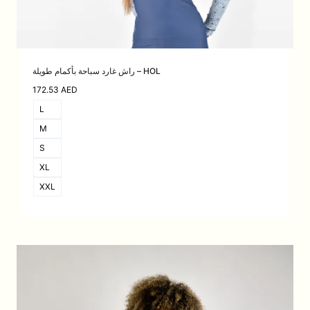
راش غارد سباحة بأكمام طويلة – HOL
172.53
AED
L
M
S
XL
XXL