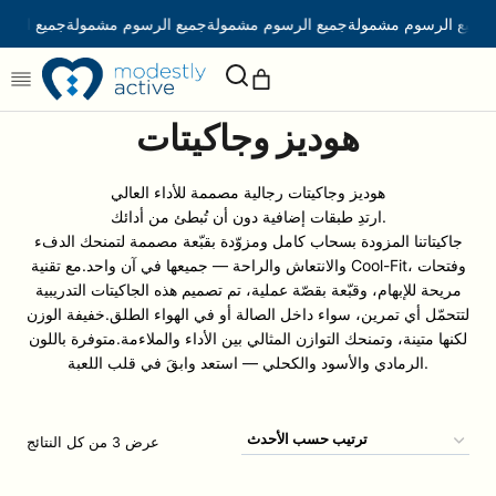
التجاوز
ة
جميع الرسوم مشمولة
جميع الرسوم مشمولة
جميع الرسوم مشمولة
جميع الر
إلى
(العناصر: 0)
عربة تسوقك
المحتوى
المنتجات
هوديز وجاكيتات
0.00 AED
المجموع
في
هوديز وجاكيتات رجالية مصممة للأداء العالي
عرض عربة التسوق الخاصة بي
عربة
ارتدِ طبقات إضافية دون أن تُبطئ من أدائك.
جاكيتاتنا المزودة بسحاب كامل ومزوّدة بقبّعة مصممة لتمنحك الدفء
التسوق
الانتقال إلى إجراءات السداد
والانتعاش والراحة — جميعها في آن واحد.مع تقنية Cool-Fit، وفتحات
مريحة للإبهام، وقبّعة بقصّة عملية، تم تصميم هذه الجاكيتات التدريبية
لتتحمّل أي تمرين، سواء داخل الصالة أو في الهواء الطلق.خفيفة الوزن
لكنها متينة، وتمنحك التوازن المثالي بين الأداء والملاءمة.متوفرة باللون
الرمادي والأسود والكحلي — استعد وابقَ في قلب اللعبة.
تم
عرض ⁦3⁩ من كل النتائج
الفرز