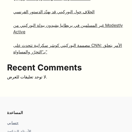
الخلاف حول البوركيني قد يهدّد الدستور الفرنسي
غير المسلمين في بريطانيا يشيدون ببدلة البوركيني من Modestly
Active
مصممة البوركيني كوسَر سكرانية تتحدث على CNN: الأمر يتعلق
بـ”التحرّر والمساواة”
Recent Comments
لا توجد تعليقات للعرض.
المساعدة
حسابي
الأسئلة الشائعة