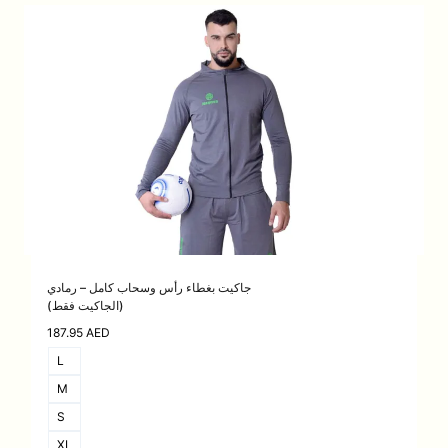
حسب
الأحدث
جاكيت بغطاء رأس وسحاب كامل – رمادي
(الجاكيت فقط)
187.95
AED
L
M
S
XL