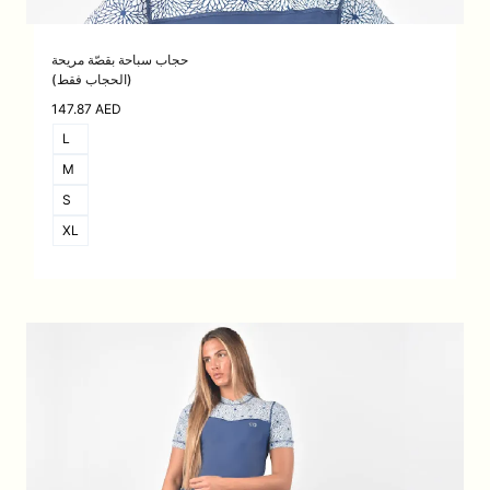
حجاب سباحة بقصّة مريحة
(الحجاب فقط)
147.87
AED
L
M
S
XL