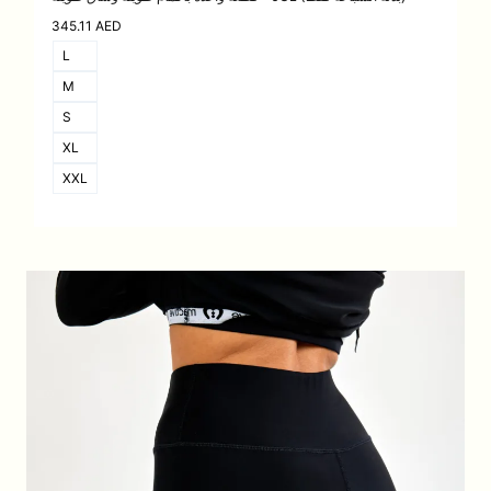
345.11
AED
L
M
S
XL
XXL