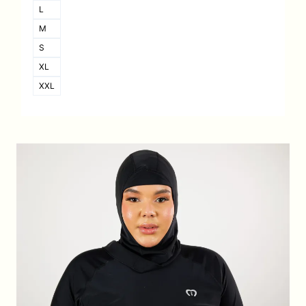
L
M
S
XL
XXL