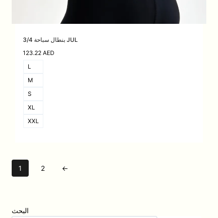
بنطال سباحة 3/4 JUL
123.22
AED
L
M
S
XL
XXL
1
2
←
البحث