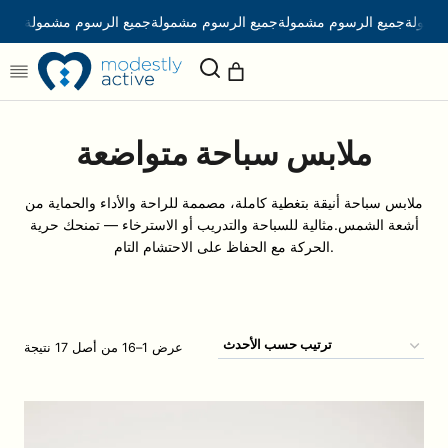
التجاوز
مشمولة
جميع الرسوم مشمولة
جميع الرسوم مشمولة
جميع الرسوم مشمولة
إلى
(العناصر: 0)
عربة تسوقك
المحتوى
المنتجات
0.00 AED
المجموع
في
ملابس سباحة متواضعة
عرض عربة التسوق الخاصة بي
عربة
ملابس سباحة أنيقة بتغطية كاملة، مصممة للراحة والأداء والحماية من
أشعة الشمس.مثالية للسباحة والتدريب أو الاسترخاء — تمنحك حرية
التسوق
الانتقال إلى إجراءات السداد
الحركة مع الحفاظ على الاحتشام التام.
تم
عرض 1–16 من أصل 17 نتيجة
الفرز
حسب
الأحدث