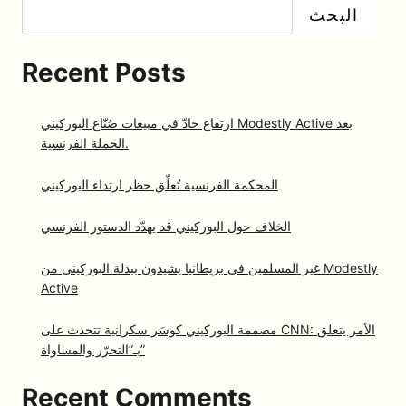
البحث
Recent Posts
ارتفاع حادّ في مبيعات صُنّاع البوركيني Modestly Active بعد
الحملة الفرنسية.
المحكمة الفرنسية تُعلِّق حظر ارتداء البوركيني
الخلاف حول البوركيني قد يهدّد الدستور الفرنسي
غير المسلمين في بريطانيا يشيدون ببدلة البوركيني من Modestly
Active
مصممة البوركيني كوسَر سكرانية تتحدث على CNN: الأمر يتعلق
بـ”التحرّر والمساواة”
Recent Comments