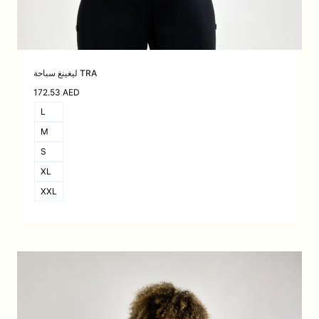
ليغينغ سباحة TRA
172.53
AED
L
M
S
XL
XXL